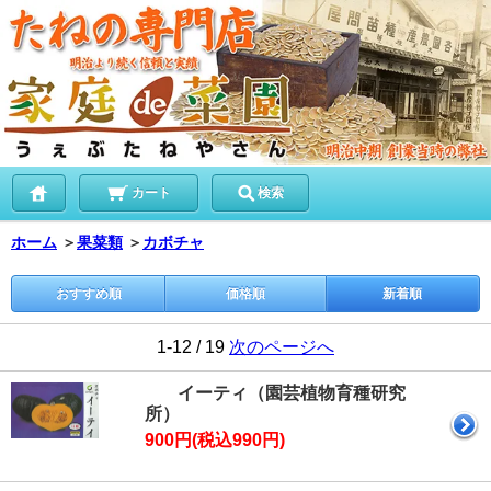
カート
検索
ホーム
＞
果菜類
＞
カボチャ
おすすめ順
価格順
新着順
1-12 / 19
次のページへ
イーティ（園芸植物育種研究
所）
900円(税込990円)