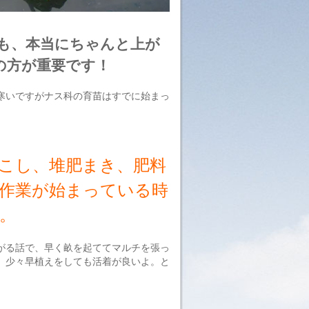
も、本当にちゃんと上が
の方が重要です！
寒いですがナス科の育苗はすでに始まっ
こし、堆肥まき、肥料
作業が始まっている時
。
がる話で、早く畝を起ててマルチを張っ
、少々早植えをしても活着が良いよ。と