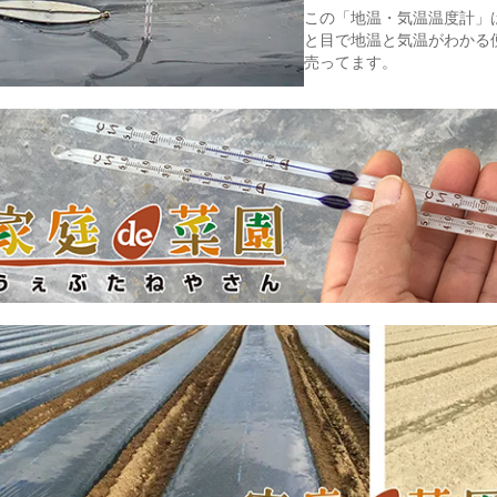
この「地温・気温温度計」
と目で地温と気温がわかる
売ってます。