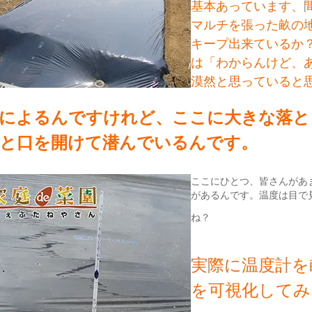
基本あっています、
マルチを張った畝の
キープ出来ているか
は「わからんけど、
漠然と思っていると
によるんですけれど、ここに大きな落と
と口を開けて潜んでいるんです。
ここにひとつ、皆さんがあ
があるんです。温度は目で
ね？
実際に温度計を
を可視化してみ