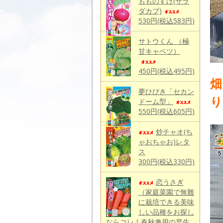
もものすけ(サラ
ダカブ)
530円(税込583円)
サトウくん （極
甘キャベツ）
450円(税込495円)
畑
夢ひびき「セカン
り
ドーム型」
550円(税込605円)
炒チャオ(ち
ゃおちゃお)レタ
ス
300円(税込330円)
恋うさぎ
（家庭菜園で無難
に栽培できる美味
しい品種をお探し
ならコレ！春秋兼用の早生