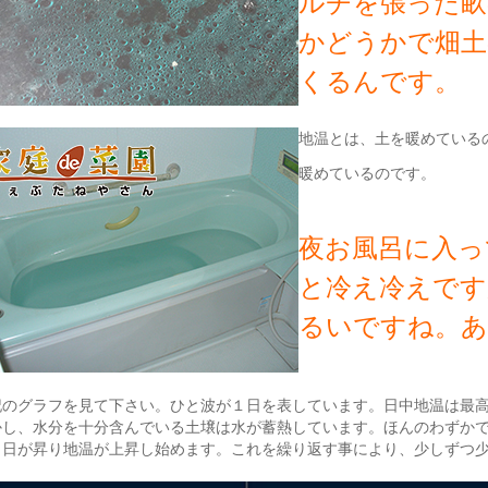
ルチを張った畝
かどうかで畑土
くるんです。
地温とは、土を暖めている
暖めているのです。
夜お風呂に入っ
と冷え冷えです
るいですね。あ
記のグラフを見て下さい。ひと波が１日を表しています。日中地温は最
かし、水分を十分含んでいる土壌は水が蓄熱しています。ほんのわずか
、日が昇り地温が上昇し始めます。これを繰り返す事により、少しずつ