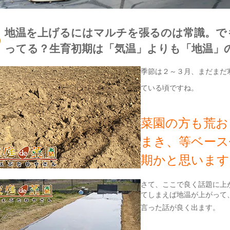
地温を上げるにはマルチを張るのは常識。で
ってる？生育初期は「気温」よりも「地温」
季節は２～３月、まだまだ
ている頃ですね。
菜園の方も荒お
まき、等ベース
期かと思います
さて、ここで良く話題に上
てしまえば地温が上がって
言った話が良く出ます。