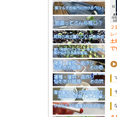
２
レ
土
で
さ