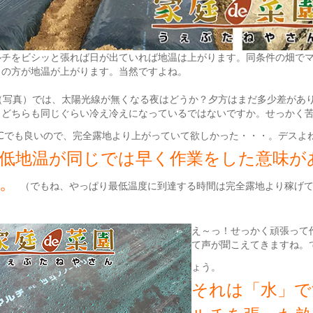
ルチをビシッと張れば日が出ていれば地温は上がります。同条件の畑で
りの方が地温が上がります。当然ですよね。
では、太陽光線が無くなる夜はどうか？夕方はまだ多少差があ
、どちらも同じぐらい冷え冷えになっているではないですか。せっかく
.1℃でも良いので、完全露地より上がっていて欲しかった・・・。デスよ
低地温が同じでは早く作業をした意味が
ね。
（でもね、やっぱり最低温度に到達する時間は完全露地より稼げ
）
え～っ！せっかく頑張って
て声が聞こえてきますね。
ょう。
それは「水」で