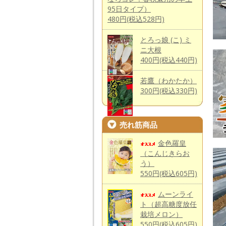
95日タイプ）
480円(税込528円)
とろっ娘 (こ) ミ
ニ大根
400円(税込440円)
若鷹（わかたか）
300円(税込330円)
売れ筋商品
金色羅皇
（こんじきらお
う）
550円(税込605円)
ムーンライ
ト（超高糖度放任
栽培メロン）
550円(税込605円)