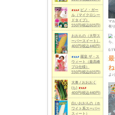
ピノ・ガー
ル（マイクロシー
ドタイプ）
マ
550円(税込605円)
有
おおもの（大型ス
ーパースイート）
ら
400円(税込440円)
0
最
羅皇 ザ・ス
ウィート（最高峰
プロ仕様）
550円(税込605円)
よ♪
大奥 / おおおく
(ら)
400円(税込440円)
白いおおもの（ホ
ワイト系スーパー
スィート）