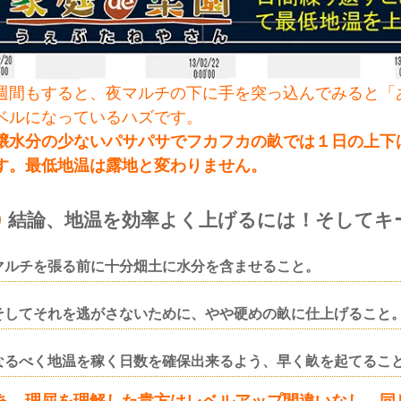
週間もすると、夜マルチの下に手を突っ込んでみると「
ベルになっているハズです。
壌水分の少ないパサパサでフカフカの畝では１日の上下
す。最低地温は露地と変わりません。
結論、地温を効率よく上げるには！そしてキ
マルチを張る前に十分畑土に水分を含ませること。
そしてそれを逃がさないために、やや硬めの畝に仕上げること
なるべく地温を稼く日数を確保出来るよう、早く畝を起てるこ
あ、理屈を理解した貴方はレベルアップ間違いなし。同