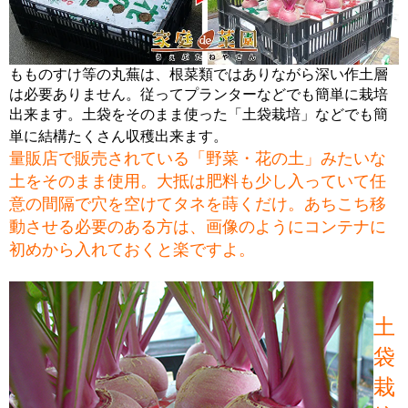
もものすけ等の丸蕪は、根菜類ではありながら深い作土層
は必要ありません。従ってプランターなどでも簡単に栽培
出来ます。土袋をそのまま使った「土袋栽培」などでも簡
単に結構たくさん収穫出来ます。
量販店で販売されている「野菜・花の土」みたいな
土をそのまま使用。大抵は肥料も少し入っていて任
意の間隔で穴を空けてタネを蒔くだけ。あちこち移
動させる必要のある方は、画像のようにコンテナに
初めから入れておくと楽ですよ。
土
袋
栽