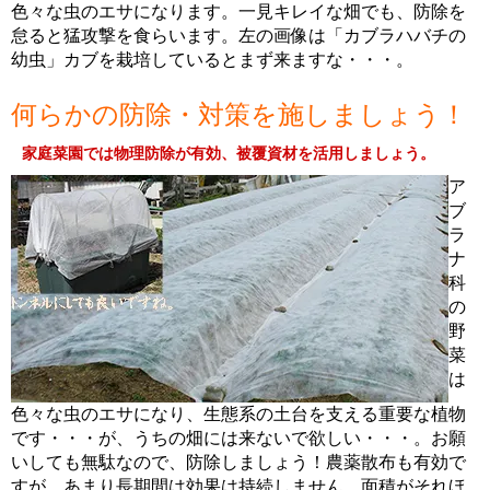
色々な虫のエサになります。一見キレイな畑でも、防除を
怠ると猛攻撃を食らいます。左の画像は「カブラハバチの
幼虫」カブを栽培しているとまず来ますな・・・。
何らかの防除・対策を施しましょう！
家庭菜園では物理防除が有効、被覆資材を活用しましょう。
ア
ブ
ラ
ナ
科
の
野
菜
は
色々な虫のエサになり、生態系の土台を支える重要な植物
です・・・が、うちの畑には来ないで欲しい・・・。お願
いしても無駄なので、防除しましょう！農薬散布も有効で
すが、あまり長期間は効果は持続しません。面積がそれほ