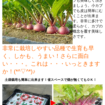
ブも美味しく頂き
ましょう。小カブ
でも皮は簡単にむ
くことが出来ま
す。非常に多汁で
柔らかく、カブの
概念を覆す美味し
さです。
非常に栽培しやすい品種で生育も早
く、しかも、うまい！さらに面白
い・・・。これは・・・いっときます
か！(*^▽^*)♪
土袋栽培も簡単に出来ます！省スペースで畑が無くてもＯＫ！