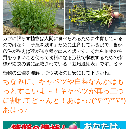
カブに限らず植物は人間に食べられるために生育している
のではなく「子孫を残す」ために生育している訳で、当然
条件が整えば花が咲き種が出来る訳です。それら植物の性
質をうまいこと使って食料になる形状で収穫するための指
標が絵袋の裏に記載されている「栽培適期表」です。各々
植物の生理を理解しつつ栽培の目安にして下さいね。
ちなみに、キャベツや白菜なんかはも
っとすごいよ～！キャベツが真っ二つ
に割れてど～んと！あはっ♪(^∇^*)*^∇^)
あはっ♪