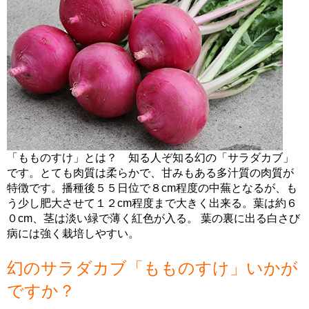
「もものすけ」とは？ 知る人ぞ知る幻の「サラダカブ」
です。とても肉質は柔らかで、甘みもある多汁質の肉質が
特徴です。播種後５５日位で８cm程度の中蕪となるが、も
う少し肥大させて１２cm程度まで大きく出来る。葉は約６
０cm、茎は淡い緑で薄く紅色が入る。 葉の裏に出る白さび
病には強く栽培しやすい。
幻のサラダカブ「もものすけ」いかが
ですか？