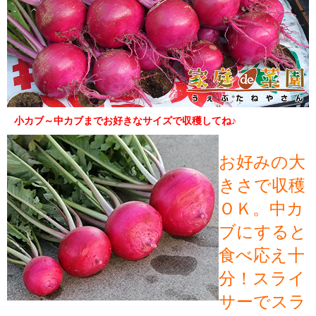
小カブ～中カブまでお好きなサイズで収穫してね♪
お好みの大
きさで収穫
ＯＫ。中カ
ブにすると
食べ応え十
分！スライ
サーでスラ