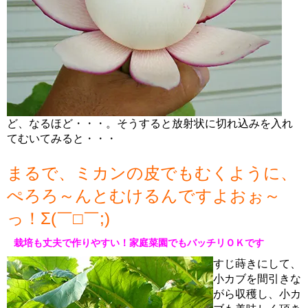
ど、なるほど・・・。そうすると放射状に切れ込みを入れ
てむいてみると・・・
まるで、ミカンの皮でもむくように、
ぺろろ～んとむけるんですよおぉ～
っ！Σ(￣□￣;)
栽培も丈夫で作りやすい！家庭菜園でもバッチリＯＫです
すじ蒔きにして、
小カブを間引きな
がら収穫し、小カ