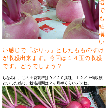
培
で
も
結
構
い
い感じで「ぷりっ」としたもものすけ
が収穫出来ます。今回は１４玉の収穫
です。どうでしょう？
ちなみに、この土袋栽培は９／２０播種、１２／上旬収穫
といった感じ。栽培期間は２ヶ月半くらいデスね。