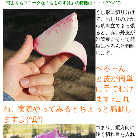
何よりもユニークな「もものすけ」の特徴は・・・(*^▽^*)
くし形に切り分け
て、おしりの所か
ら爪を立て引っ張
ると、赤い外皮が
維管束にそって簡
単にぺろんと剥離
します。
ぺろ～ん、
と皮が簡単
に手でむけ
ます♪これ
ね、実際やってみるとちょっと感動し
ますよ(^Д^)
つまり、縦方向に
浅く切れ目を入れ