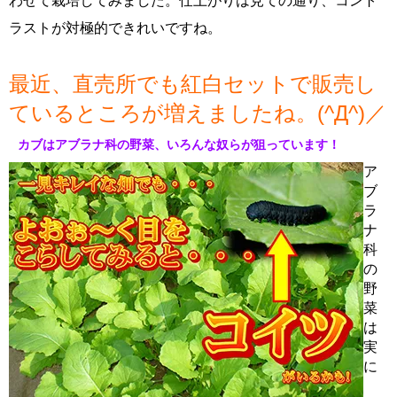
わせて栽培してみました。仕上がりは見ての通り、コント
ラストが対極的できれいですね。
最近、直売所でも紅白セットで販売し
ているところが増えましたね。(^Д^)／
カブはアブラナ科の野菜、いろんな奴らが狙っています！
ア
ブ
ラ
ナ
科
の
野
菜
は
実
に