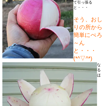
て引っ張る
と・・・
そう、おし
りの所から
簡単にぺろ
～ん
と・・・
(*^▽^*)
な
る
ほ