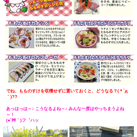
でね、もものすけを収穫せずに置いておくと、どうなる？(＊´д
｀)??
あっはっは～♪ こうなるよね～♪ みんな一度はやっちまうよね
～！
(●´艸｀)フ゛ハッ