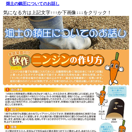
畑土の鎮圧についてのお話し
↑↑↑ ↓↓↓
気になる方は上記文字↑↑↑か下画像↓↓↓をクリック！