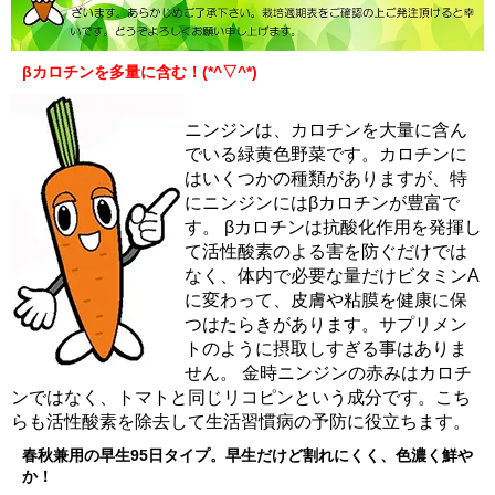
βカロチンを多量に含む！(*^▽^*)
ニンジンは、カロチンを大量に含ん
でいる緑黄色野菜です。カロチンに
はいくつかの種類がありますが、特
にニンジンにはβカロチンが豊富で
す。 βカロチンは抗酸化作用を発揮し
て活性酸素のよる害を防ぐだけでは
なく、体内で必要な量だけビタミンA
に変わって、皮膚や粘膜を健康に保
つはたらきがあります。サプリメン
トのように摂取しすぎる事はありま
せん。 金時ニンジンの赤みはカロチ
ンではなく、トマトと同じリコピンという成分です。こち
らも活性酸素を除去して生活習慣病の予防に役立ちます。
春秋兼用の早生95日タイプ。早生だけど割れにくく、色濃く鮮や
か！