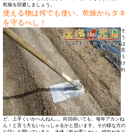
乾燥を回避しましょう。
使える物は何でも使い、乾燥からタネ
を守るべし！
そ
う
は
言
う
け
れ
ど、上手くいかへんねん...。何回蒔いても、毎年アカンね
ん！と言う方もいらっしゃるかと思います。その様な方の
お話しを聞いていると、大体「畝が柔らかい」傾向があり