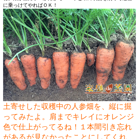
に乗っけてやればＯＫ！
土寄せした収穫中の人参畑を、縦に掘
ってみたよ。肩までキレイにオレンジ
色で仕上がってるね！１本間引き忘れ
があるが見なかったことにしてくれ