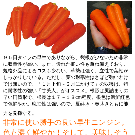
９５日タイプの早生でありながら、裂根が少ないため非常
に収量性が高い。また、優れた揃い性も兼ね備えており、
規格外品によるロスも少ない。草勢は強く、立性で葉軸が
しっかりしている。ただし、葉の耐寒性はさほど強いわけ
では無いので、「１月下旬～２月にかけて」の収穫は、特
に耐寒性の強い「甘美人」がオススメ。根形は尻詰まりの
早い円筒形で、根長は１７～１８cm程度。根色は濃鮮紅色
で色鮮やか。晩抽性は強いので、夏蒔き・春蒔きともに能
力を発揮する。
非常に使い勝手の良い早生ニンジン。
色も濃く鮮やか！そして、美味しそう