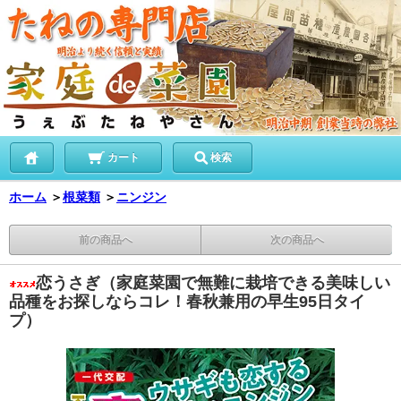
カート
検索
ホーム
＞
根菜類
＞
ニンジン
前の商品へ
次の商品へ
恋うさぎ（家庭菜園で無難に栽培できる美味しい
品種をお探しならコレ！春秋兼用の早生95日タイ
プ）