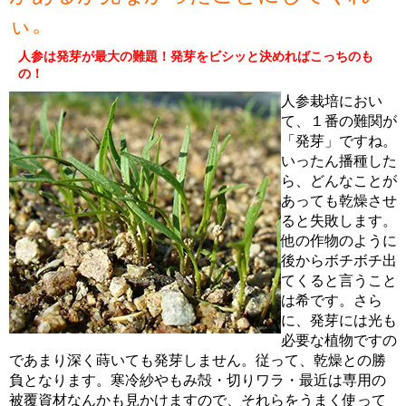
ぃ。
人参は発芽が最大の難題！発芽をビシッと決めればこっちのも
の！
人参栽培におい
て、１番の難関が
「発芽」ですね。
いったん播種した
ら、どんなことが
あっても乾燥させ
ると失敗します。
他の作物のように
後からボチボチ出
てくると言うこと
は希です。さら
に、発芽には光も
必要な植物ですの
であまり深く蒔いても発芽しません。従って、乾燥との勝
負となります。寒冷紗やもみ殻・切りワラ・最近は専用の
被覆資材なんかも見かけますので、それらをうまく使って