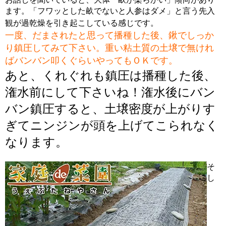
ます。「フワッとした畝でないと人参はダメ」と言う先入
観が過乾燥を引き起こしている感じです。
一度、だまされたと思って播種した後、鍬でしっか
り鎮圧してみて下さい。重い粘土質の土壌で無けれ
ばバンバン叩くぐらいやってもＯＫです。
あと、くれぐれも鎮圧は播種した後、
潅水前にして下さいね！潅水後にバン
バン鎮圧すると、土壌密度が上がりす
ぎてニンジンが頭を上げてこられなく
なります。
そ
し