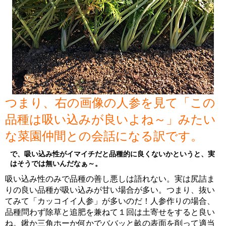
つまり、右の画像の人参を見て「この
品種は吸い込みが良いよね～」みたい
な菜園仲間との会話になる訳です。
で、吸い込み性がイマイチだと品種的に良くないかというと、実
はそうでは無いんだなぁ～。
吸い込み性のみで品種の善し悪しは語れない。実は尻詰ま
りの良い品種が吸い込みが甘い場合が多い。つまり、抜い
てみて「カッコイイ人参」が多いのだ！人参作りの場合、
品種問わず除草と追肥を兼ねて１回は土寄せをすると良い
ね。鍬か三角ホーか何かでババッと畝の表面を削って適当