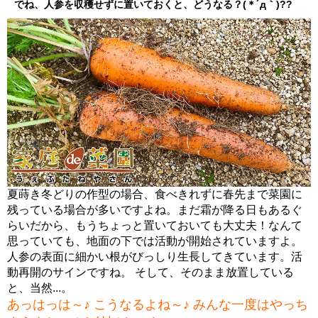
でね、人参を収穫せずに置いておくと、どうなる？(＊´д｀)??
夏蒔き冬どりの作型の場合、食べきれずに春先まで菜園に
残っている場合が多いですよね。まだ霜が降る日もあるぐ
らいだから、もうちょっと置いておいても大丈夫！なんて
思っていても、地面の下では活動が開始されていますよ。
人参の表面に細かい根がびっしり生長してきています。活
動再開のサインですね。 そして、そのまま放置している
と、当然...。
あっはっは～♪ こうなるよね～♪ みんな一度はやっち