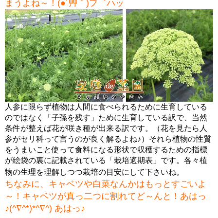
まうよね～！(●´艸｀)フ゛ハッ
人参に限らず植物は人間に食べられるために生育している
のではなく「子孫を残す」ために生育している訳で、当然
条件が整えば花が咲き種が出来る訳です。（花を見たら人
参がセリ科って言うのが良く解るよね♪）それら植物の性質
をうまいこと使って食料になる形状で収穫するための指標
が絵袋の裏に記載されている「栽培適期表」です。各々植
物の生理を理解しつつ栽培の目安にして下さいね。
ちなみに、キャベツや白菜なんかはもっとすごいよ
～！キャベツが真っ二つに割れてど～んと！あはっ
♪(^∇^*)*^∇^) あはっ♪