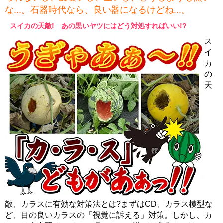
な...。石器時代なら、良い器になるけどね...。
スイカの天敵! あの黒いヤツにはどう対処すればいい!?
ス
イ
カ
の
天
敵、カラスに有効な対策法とは?まずはCD、カラス模型な
ど、目の良いカラスの「視覚に訴える」対策。しかし、カ