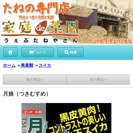
カート
検索
ホーム
＞
果菜類
＞
スイカ
前の商品へ
次の商品へ
月娘（つきむすめ）