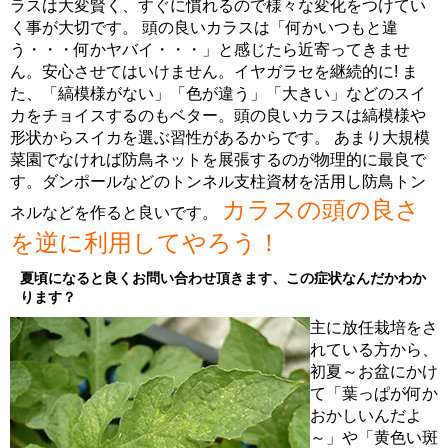
ラスは大変賢く、すぐに慣れるので様々な変化をつけてい
く事が大切です。 頭の良いカラスは「何かいつもと違
う・・・何かヤバイ・・・」と感じたら近寄ってきませ
ん。安心させてはいけません。イヤガラセを継続的に! ま
た、「縞模様がない」「色が違う」「大きい」などのスイ
カをチョイスするのもベター。頭の良いカラスは縞模様や
形状からスイカを選ぶ習性があるからです。 あまり大規模
菜園でなければ防鳥ネットを展張するのが物理的に最良で
す。ダンポールなどのトンネル支柱資材を活用し防鳥トン
カラスの頭の良さ
ネルなどを作ると良いです。
を逆に利用してやろう！
夏頃になると良くお問い合わせ頂きます、この症状なんだかわか
ります？
主に放任栽培をさ
れている方から、
初夏～お盆にかけ
て「葉っぱが何か
おかしいんだよ
～」や「黄色い斑