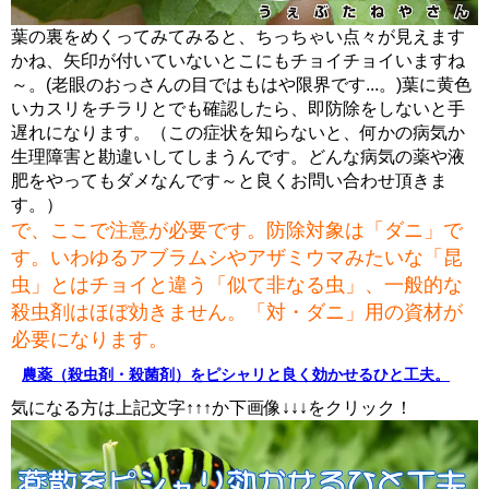
葉の裏をめくってみてみると、ちっちゃい点々が見えます
かね、矢印が付いていないとこにもチョイチョイいますね
～。(老眼のおっさんの目ではもはや限界です...。)葉に黄色
いカスリをチラリとでも確認したら、即防除をしないと手
遅れになります。（この症状を知らないと、何かの病気か
生理障害と勘違いしてしまうんです。どんな病気の薬や液
肥をやってもダメなんです～と良くお問い合わせ頂きま
す。）
で、ここで注意が必要です。防除対象は「ダニ」で
す。いわゆるアブラムシやアザミウマみたいな「昆
虫」とはチョイと違う「似て非なる虫」、一般的な
殺虫剤はほぼ効きません。「対・ダニ」用の資材が
必要になります。
農薬（殺虫剤・殺菌剤）をピシャリと良く効かせるひと工夫。
気になる方は上記文字↑↑↑か下画像↓↓↓をクリック！