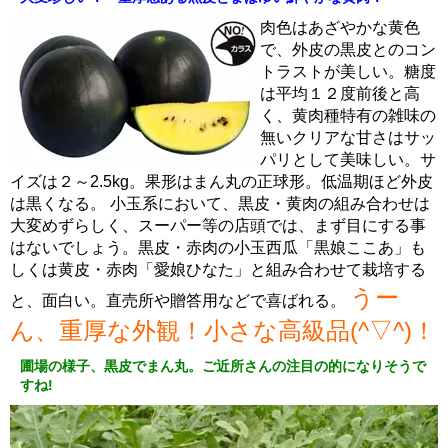
肉色はあざやかな黄色
で、外皮の黒皮とのコン
トラストが美しい。糖度
は平均１２度前後と高
く、黄肉種特有の雑味の
無いクリアな甘さはサッ
パリとして美味しい。サ
イズは２～2.5kg。果形はまん丸の正球形。低温期ほど外皮
は黒くなる。 小玉系において、黒皮・黄肉の組み合わせは
大変めずらしく、スーパー等の店頭では、まず目にする事
はないでしょう。黒皮・赤肉の小玉西瓜「黒娘ここあ」も
しくは黄皮・赤肉「愛娘ひなた」と組み合わせて栽培する
うー
と、面白い。直売所や贈答用などで喜ばれる。
ん、重厚な外観！小さな高級品(^▽^)！
圃場の様子、黒皮でまん丸。ご近所さんの注目の的になりそうで
すね!