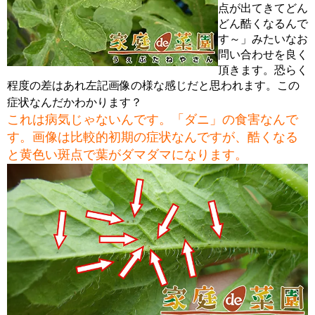
点が出てきてどん
どん酷くなるんで
す～」みたいなお
問い合わせを良く
頂きます。恐らく
程度の差はあれ左記画像の様な感じだと思われます。この
症状なんだかわかります？
これは病気じゃないんです。「ダニ」の食害なんで
す。画像は比較的初期の症状なんですが、酷くなる
と黄色い斑点で葉がダマダマになります。