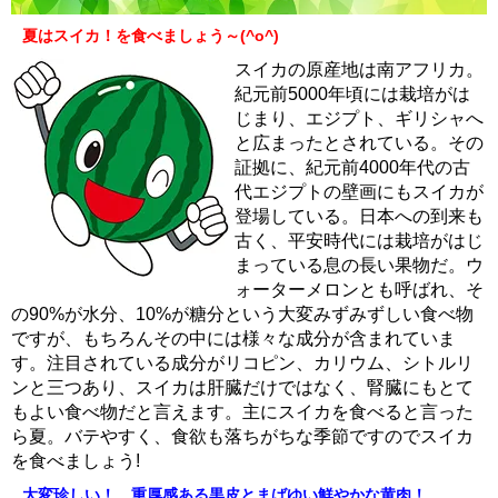
夏はスイカ！を食べましょう～(^o^)
スイカの原産地は南アフリカ。
紀元前5000年頃には栽培がは
じまり、エジプト、ギリシャへ
と広まったとされている。その
証拠に、紀元前4000年代の古
代エジプトの壁画にもスイカが
登場している。日本への到来も
古く、平安時代には栽培がはじ
まっている息の長い果物だ。ウ
ォーターメロンとも呼ばれ、そ
の90%が水分、10%が糖分という大変みずみずしい食べ物
ですが、もちろんその中には様々な成分が含まれていま
す。注目されている成分がリコピン、カリウム、シトルリ
ンと三つあり、スイカは肝臓だけではなく、腎臓にもとて
もよい食べ物だと言えます。主にスイカを食べると言った
ら夏。バテやすく、食欲も落ちがちな季節ですのでスイカ
を食べましょう!
大変珍しい！ 重厚感ある黒皮とまばゆい鮮やかな黄肉！