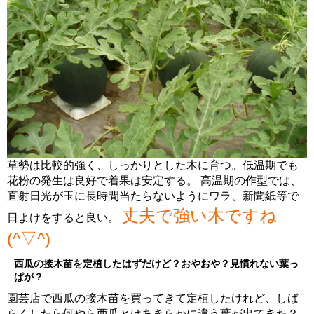
草勢は比較的強く、しっかりとした木に育つ。低温期でも
花粉の発生は良好で着果は安定する。 高温期の作型では、
直射日光が玉に長時間当たらないようにワラ、新聞紙等で
丈夫で強い木ですね
日よけをすると良い。
(^▽^)
西瓜の接木苗を定植したはずだけど？おやおや？見慣れない葉っ
ぱが？
園芸店で西瓜の接木苗を買ってきて定植したけれど、しば
らくしたら何やら西瓜とはあきらかに違う葉が出てきた？