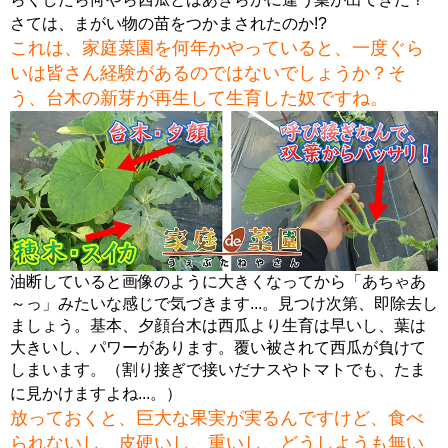
さては、まがい物の苗をつかまされたのか!?
これは、家庭菜園を何年かやっていると、一度ぐら
いは皆さん経験があるのではないでしょうか？そ
う、台木の新芽が再生して生育した奴ですね。
油断していると画像のように大きくなってから「あちゃあ
～っ」みたいな感じで気づきます...。見つけ次第、即除去し
ましょう。基本、夕顔台木は西瓜より生育は早いし、葉は
大きいし、パワーがあります。覆い被されて西瓜が負けて
しまいます。（割り接ぎで接いだナスやトマトでも、たま
に見かけますよね...。）
放っておくと、巨大な果実が実るんですけど、食べ
られないし、皮硬いし、重いし、どうしようも無い