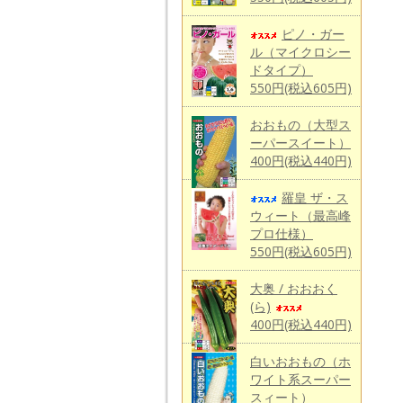
ピノ・ガー
ル（マイクロシー
ドタイプ）
550円(税込605円)
おおもの（大型ス
ーパースイート）
400円(税込440円)
羅皇 ザ・ス
ウィート（最高峰
プロ仕様）
550円(税込605円)
大奥 / おおおく
(ら)
400円(税込440円)
白いおおもの（ホ
ワイト系スーパー
スィート）