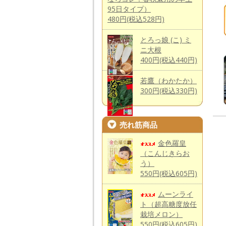
95日タイプ）
480円(税込528円)
とろっ娘 (こ) ミ
ニ大根
400円(税込440円)
若鷹（わかたか）
300円(税込330円)
売れ筋商品
金色羅皇
（こんじきらお
う）
550円(税込605円)
ムーンライ
ト（超高糖度放任
栽培メロン）
550円(税込605円)