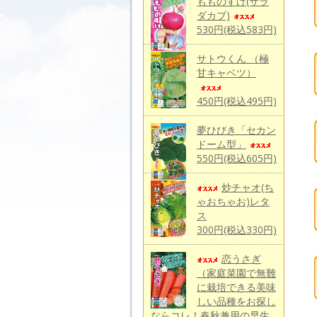
もものすけ(サラ
ダカブ)
530円(税込583円)
サトウくん （極
甘キャベツ）
450円(税込495円)
夢ひびき「セカン
ドーム型」
550円(税込605円)
炒チャオ(ち
ゃおちゃお)レタ
ス
300円(税込330円)
恋うさぎ
（家庭菜園で無難
に栽培できる美味
しい品種をお探し
ならコレ！春秋兼用の早生