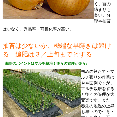
く、首の
締まりも
良い。分
球や抽苔
は少なく、秀品率・可販化率が高い。
抽苔は少ないが、極端な早蒔きは避け
る。追肥は３／上旬までとする。
栽培のポイントはマルチ栽培！後々の管理が楽々♪
初めの畝たて～マ
ルチ張りの作業は
やや面倒ですが、
マルチ栽培をする
と後々の管理が大
変楽です。また、
春先の地温の上昇
も早いので生育・