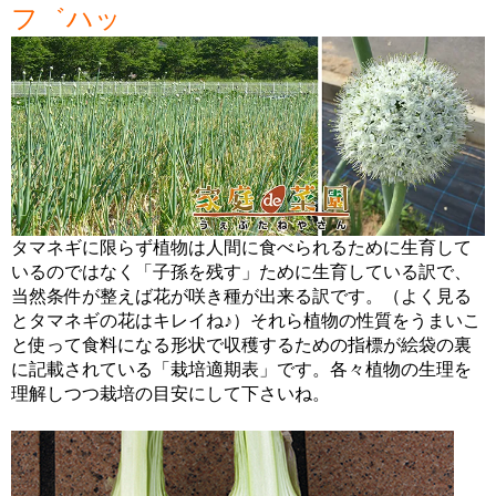
フ゛ハッ
タマネギに限らず植物は人間に食べられるために生育して
いるのではなく「子孫を残す」ために生育している訳で、
当然条件が整えば花が咲き種が出来る訳です。（よく見る
とタマネギの花はキレイね♪）それら植物の性質をうまいこ
と使って食料になる形状で収穫するための指標が絵袋の裏
に記載されている「栽培適期表」です。各々植物の生理を
理解しつつ栽培の目安にして下さいね。