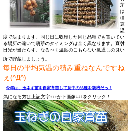
芽
は
積
算
温
度で決まります。同じ日に収穫した同じ品種でも置いてい
る場所の違いで萌芽のタイミングは全く異なります。直射
日光が当たらず、なるべく温度のこもらない風通しの良い
所で貯蔵しましょう。
毎日の平均気温の積み重ねなんですね
ぇ(^Д^)
今年は、玉ネギ苗を自家育苗して意中の品種を栽培だっ！
気になる方は上記文字↑↑↑か下画像↓↓↓をクリック！