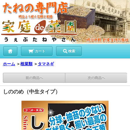
カート
検索
ホーム
＞
根菜類
＞
タマネギ
前の商品へ
次の商品へ
しののめ（中生タイプ）