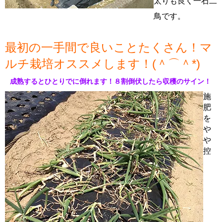
太りも良く一石二
鳥です。
最初の一手間で良いことたくさん！マ
ルチ栽培オススメします！(＾⌒＾*)
成熟するとひとりでに倒れます！８割倒伏したら収穫のサイン！
施
肥
を
や
や
控