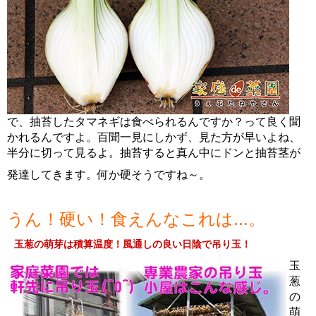
で、抽苔したタマネギは食べられるんですか？って良く聞
かれるんですよ。百聞一見にしかず、見た方が早いよね、
半分に切って見るよ。抽苔すると真ん中にドンと抽苔茎が
発達してきます。何か硬そうですね～。
うん！硬い！食えんなこれは...。
玉葱の萌芽は積算温度！風通しの良い日陰で吊り玉！
玉
葱
の
萌