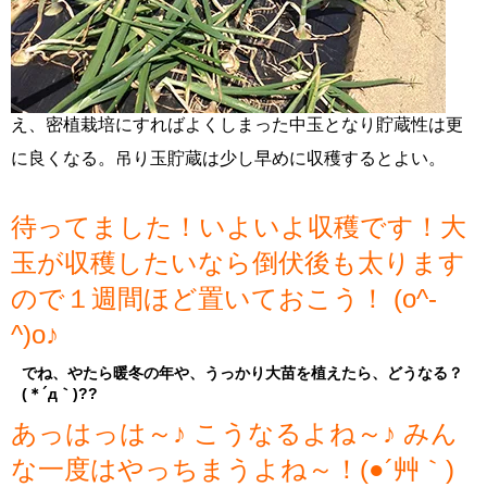
え、密植栽培にすればよくしまった中玉となり貯蔵性は更
に良くなる。吊り玉貯蔵は少し早めに収穫するとよい。
待ってました！いよいよ収穫です！大
玉が収穫したいなら倒伏後も太ります
ので１週間ほど置いておこう！ (o^-
^)o♪
でね、やたら暖冬の年や、うっかり大苗を植えたら、どうなる？
(＊´д｀)??
あっはっは～♪ こうなるよね～♪ みん
な一度はやっちまうよね～！(●´艸｀)