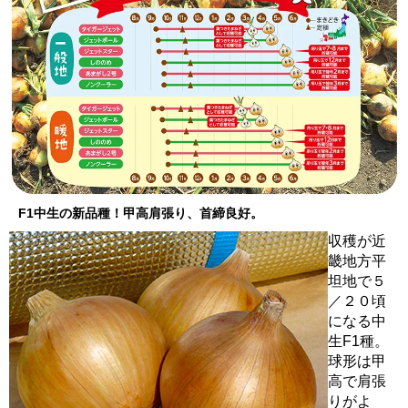
F1中生の新品種！甲高肩張り、首締良好。
収穫が近
畿地方平
坦地で５
／２０頃
になる中
生F1種。
球形は甲
高で肩張
りがよ