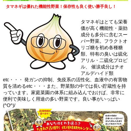
タマネギは優れた機能性野菜！保存性も良く使い勝手良し！
タマネギはとても栄養
価が高く機能性・薬効
成分も多分に含むスー
パー野菜。フラクトオ
リゴ糖を初め各種糖
類、特有の臭いは硫化
アリル・二硫化プロピ
ル、 催涙成分はチオ
アルデハイド類
etc・・・ 発ガンの抑制、免疫系の活性化、血液中の有害物
質を清めるetc・・・また、野菜類の中では長い貯蔵性を持
っています。家庭菜園の体系に組み込んでおけば、非常に
便利で美味しく用途の多い野菜です。良い事がいっぱい
(^O^)/