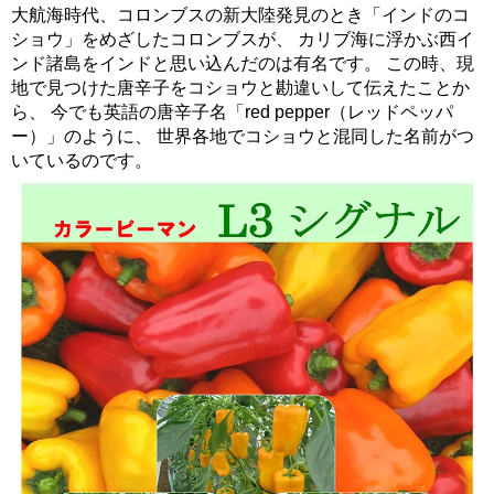
大航海時代、コロンブスの新大陸発見のとき「インドのコ
ショウ」をめざしたコロンブスが、 カリブ海に浮かぶ西イ
ンド諸島をインドと思い込んだのは有名です。 この時、現
地で見つけた唐辛子をコショウと勘違いして伝えたことか
ら、 今でも英語の唐辛子名「red pepper（レッドペッパ
ー）」のように、 世界各地でコショウと混同した名前がつ
いているのです。