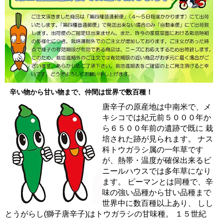
辛い物から甘い物まで、仲間は世界で数百種！
唐辛子の原産地は中南米で、メ
キシコでは紀元前５０００年か
ら６５００年前の遺跡で既に 栽
培された跡が見られます。 ナス
科トウガラシ属の一年草です
が、熱帯・温度が確保出来るビ
ニールハウスでは多年草になり
ます。 ピーマンとは同種で、辛
味の強い品種から甘い品種まで
世界中に数百種以上あり、 しし
とうがらし(獅子唐辛子)はトウガラシの甘味種。 １５世紀