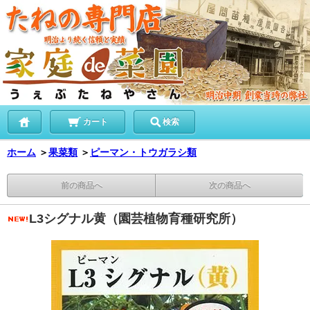
カート
検索
ホーム
＞
果菜類
＞
ピーマン・トウガラシ類
前の商品へ
次の商品へ
L3シグナル黄（園芸植物育種研究所）