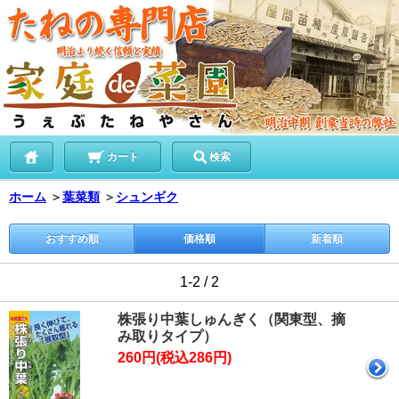
カート
検索
ホーム
＞
葉菜類
＞
シュンギク
おすすめ順
価格順
新着順
1-2 / 2
株張り中葉しゅんぎく（関東型、摘
み取りタイプ）
260円(税込286円)