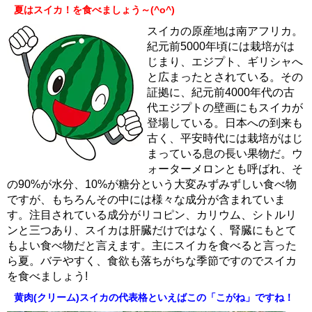
夏はスイカ！を食べましょう～(^o^)
スイカの原産地は南アフリカ。
紀元前5000年頃には栽培がは
じまり、エジプト、ギリシャへ
と広まったとされている。その
証拠に、紀元前4000年代の古
代エジプトの壁画にもスイカが
登場している。日本への到来も
古く、平安時代には栽培がはじ
まっている息の長い果物だ。ウ
ォーターメロンとも呼ばれ、そ
の90%が水分、10%が糖分という大変みずみずしい食べ物
ですが、もちろんその中には様々な成分が含まれていま
す。注目されている成分がリコピン、カリウム、シトルリ
ンと三つあり、スイカは肝臓だけではなく、腎臓にもとて
もよい食べ物だと言えます。主にスイカを食べると言った
ら夏。バテやすく、食欲も落ちがちな季節ですのでスイカ
を食べましょう!
黄肉(クリーム)スイカの代表格といえばこの「こがね」ですね！