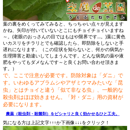
葉の裏をめくってみてみると、ちっちゃい点々が見えます
かね、矢印が付いていないとこにもチョイチョイいますね
～。(老眼のおっさんの目ではもはや限界です...。)葉に黄色
いカスリをチラリとでも確認したら、即防除をしないと手
遅れになります。（この症状を知らないと、何かの病気か
生理障害と勘違いしてしまうんです。どんな病気の薬や液
肥をやってもダメなんです～と良くお問い合わせ頂きま
す。）
で、ここで注意が必要です。防除対象は「ダニ」で
す。いわゆるアブラムシやアザミウマみたいな「昆
虫」とはチョイと違う「似て非なる虫」、一般的な
殺虫剤はほぼ効きません。「対・ダニ」用の資材が
必要になります。
農薬（殺虫剤・殺菌剤）をピシャリと良く効かせるひと工夫。
気になる方は上記文字↑↑↑か下画像↓↓↓をクリック！