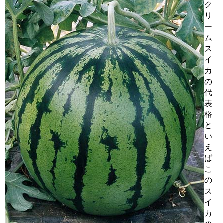
ク
リ
ー
ム
ス
イ
カ
の
代
表
格
と
い
え
ば
こ
の
ス
イ
カ