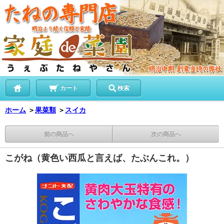
カート
検索
ホーム
＞
果菜類
＞
スイカ
前の商品へ
次の商品へ
こがね（黄色い西瓜と言えば、たぶんこれ。）