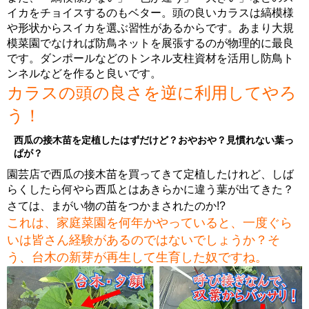
イカをチョイスするのもベター。頭の良いカラスは縞模様
や形状からスイカを選ぶ習性があるからです。あまり大規
模菜園でなければ防鳥ネットを展張するのが物理的に最良
です。ダンポールなどのトンネル支柱資材を活用し防鳥ト
ンネルなどを作ると良いです。
カラスの頭の良さを逆に利用してやろ
う！
西瓜の接木苗を定植したはずだけど？おやおや？見慣れない葉っ
ぱが？
園芸店で西瓜の接木苗を買ってきて定植したけれど、しば
らくしたら何やら西瓜とはあきらかに違う葉が出てきた？
さては、まがい物の苗をつかまされたのか!?
これは、家庭菜園を何年かやっていると、一度ぐら
いは皆さん経験があるのではないでしょうか？そ
う、台木の新芽が再生して生育した奴ですね。