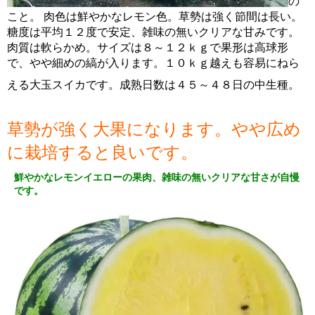
の
こと。 肉色は鮮やかなレモン色。草勢は強く節間は長い。
糖度は平均１２度で安定、雑味の無いクリアな甘みです。
肉質は軟らかめ。サイズは８～１２ｋｇで果形は高球形
で、やや細めの縞が入ります。１０ｋｇ越えも容易にねら
える大玉スイカです。成熟日数は４５～４８日の中生種。
草勢が強く大果になります。やや広め
に栽培すると良いです。
鮮やかなレモンイエローの果肉、雑味の無いクリアな甘さが自慢
です。