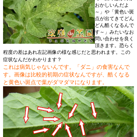
おかしいんだよ
～」や「黄色い斑
点が出てきてどん
どん酷くなるんで
す～」みたいなお
問い合わせを良く
頂きます。恐らく
程度の差はあれ左記画像の様な感じだと思われます。この
症状なんだかわかります？
これは病気じゃないんです。「ダニ」の食害なんで
す。画像は比較的初期の症状なんですが、酷くなる
と黄色い斑点で葉がダマダマになります。