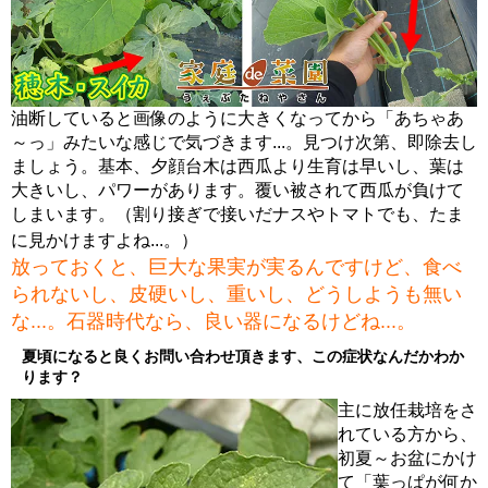
油断していると画像のように大きくなってから「あちゃあ
～っ」みたいな感じで気づきます...。見つけ次第、即除去し
ましょう。基本、夕顔台木は西瓜より生育は早いし、葉は
大きいし、パワーがあります。覆い被されて西瓜が負けて
しまいます。（割り接ぎで接いだナスやトマトでも、たま
に見かけますよね...。）
放っておくと、巨大な果実が実るんですけど、食べ
られないし、皮硬いし、重いし、どうしようも無い
な...。石器時代なら、良い器になるけどね...。
夏頃になると良くお問い合わせ頂きます、この症状なんだかわか
ります？
主に放任栽培をさ
れている方から、
初夏～お盆にかけ
て「葉っぱが何か