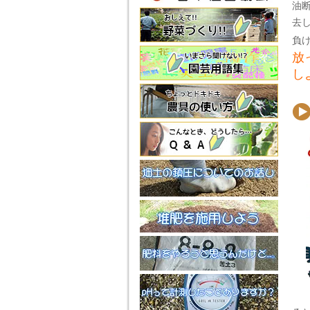
油
去
負
放
し