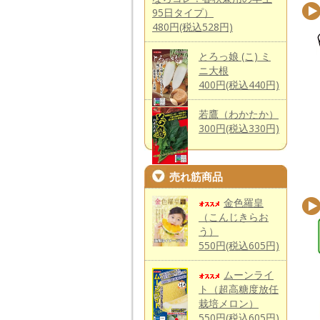
95日タイプ）
480円(税込528円)
とろっ娘 (こ) ミ
ニ大根
400円(税込440円)
若鷹（わかたか）
300円(税込330円)
売れ筋商品
金色羅皇
（こんじきらお
う）
550円(税込605円)
ムーンライ
ト（超高糖度放任
栽培メロン）
550円(税込605円)