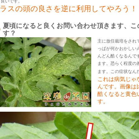
と良いです。
ラスの頭の良さを逆に利用してやろう！
夏頃になると良くお問い合わせ頂きます、こ
す？
主に放任栽培をされ
っぱが何かおかしい
んどん酷くなるんで
ます。恐らく程度の
ます。この症状なん
これは病気じゃ
んです。画像は
酷くなると黄色
す。