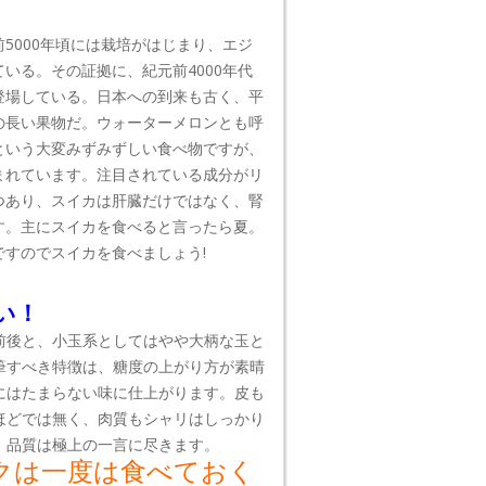
5000年頃には栽培がはじまり、エジ
いる。その証拠に、紀元前4000年代
登場している。日本への到来も古く、平
の長い果物だ。ウォーターメロンとも呼
分という大変みずみずしい食べ物ですが、
まれています。注目されている成分がリ
つあり、スイカは肝臓だけではなく、腎
す。主にスイカを食べると言ったら夏。
すのでスイカを食べましょう!
い！
前後と、小玉系としてはやや大柄な玉と
筆すべき特徴は、糖度の上がり方が素晴
にはたまらない味に仕上がります。皮も
ほどでは無く、肉質もシャリはしっかり
、品質は極上の一言に尽きます。
クは一度は食べておく