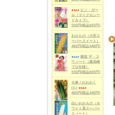
ピノ・ガー
ル（マイクロシー
ドタイプ）
550円(税込605円)
おおもの（大型ス
ーパースイート）
400円(税込440円)
羅皇 ザ・ス
ウィート（最高峰
プロ仕様）
550円(税込605円)
大奥 / おおおく
(ら)
400円(税込440円)
白いおおもの（ホ
ワイト系スーパー
スィート）