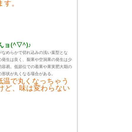
ます。
(^▽^)♪
がなめらかで切れ込みの浅い葉型とな
の発生は良く、裂果や空洞果の発生は少
的容易。低節位での着果や果実肥大期の
の形状が丸くなる場合がある。
低温で丸くなっちゃう
けど、味は変わらない