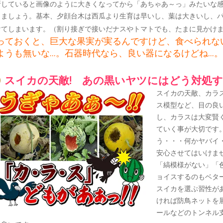
断していると画像のように大きくなってから「あちゃあ～っ」みたいな感じ
しましょう。基本、夕顔台木は西瓜より生育は早いし、葉は大きいし、
けてしまいます。（割り接ぎで接いだナスやトマトでも、たまに見かけます
っておくと、巨大な果実が実るんですけど、食べられな
ようも無いな...。石器時代なら、良い器になるけどね...。
スイカの天敵! あの黒いヤツにはどう対処す
スイカの天敵、カラ
ス模型など、目の良
し、カラスは大変賢
ていく事が大切です
う・・・何かヤバイ
安心させてはいけませ
「縞模様がない」「
ョイスするのもベタ
スイカを選ぶ習性が
ければ防鳥ネットを
ールなどのトンネル