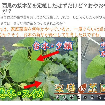
西瓜の接木苗を定植したはずだけど？おやお
が？
芸店で西瓜の接木苗を買ってきて定植したけれど、しばらくしたら何や
？さては、まがい物の苗をつかまされたのか!?
れは、家庭菜園を何年かやっていると、一度ぐらいは皆
うか？そう、台木の新芽が再生して生育した奴ですね。