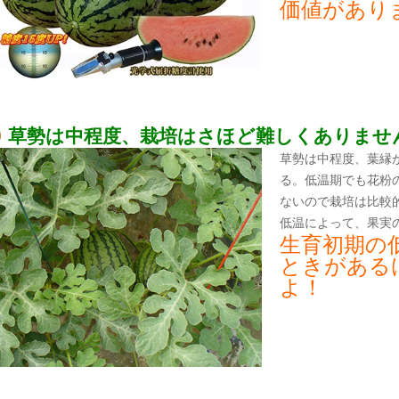
価値があり
草勢は中程度、栽培はさほど難しくありませんョ
草勢は中程度、葉縁
る。低温期でも花粉
ないので栽培は比較
低温によって、果実
生育初期の
ときがある
よ！