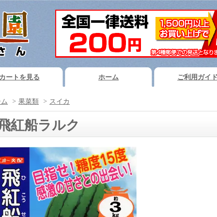
カートを見る
ホーム
ご利用ガイ
ーム
>
果菜類
>
スイカ
飛紅船ラルク