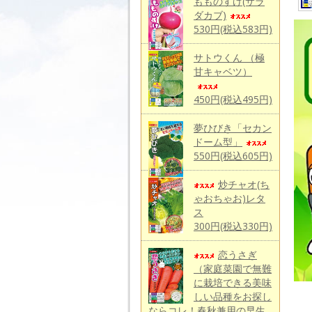
もものすけ(サラ
ダカブ)
530円(税込583円)
サトウくん （極
甘キャベツ）
450円(税込495円)
夢ひびき「セカン
ドーム型」
550円(税込605円)
炒チャオ(ち
ゃおちゃお)レタ
ス
300円(税込330円)
恋うさぎ
（家庭菜園で無難
に栽培できる美味
しい品種をお探し
ならコレ！春秋兼用の早生