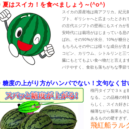
夏はスイカ！を食べましょう～(^o^)
スイカの原産地は南アフリカ。紀元前
プト、ギリシャへと広まったとされて
の古代エジプトの壁画にもスイカが
安時代には栽培がはじまっている息
ばれ、その90%が水分、10%が糖
もちろんその中には様々な成分が含
コピン、カリウム、シトルリンと三
臓にもとてもよい食べ物だと言えま
バテやすく、食欲も落ちがちな季節で
糖度の上がり方がハンパでない！文句なく甘
楕円タイプで３ｋｇ
なる。この品種の特
らしく、スイカ好き
極薄ながら裂果もさ
あるものの硬すぎず
飛紅船ラル