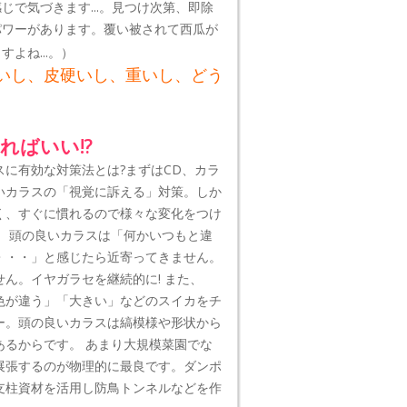
で気づきます...。見つけ次第、即除
パワーがあります。覆い被されて西瓜が
よね...。）
いし、皮硬いし、重いし、どう
ればいい!?
スに有効な対策法とは?まずはCD、カラ
いカラスの「視覚に訴える」対策。しか
く、すぐに慣れるので様々な変化をつけ
。 頭の良いカラスは「何かいつもと違
・・・」と感じたら近寄ってきません。
ん。イヤガラセを継続的に! また、
色が違う」「大きい」などのスイカをチ
ー。頭の良いカラスは縞模様や形状から
あるからです。 あまり大規模菜園でな
展張するのが物理的に最良です。ダンポ
支柱資材を活用し防鳥トンネルなどを作