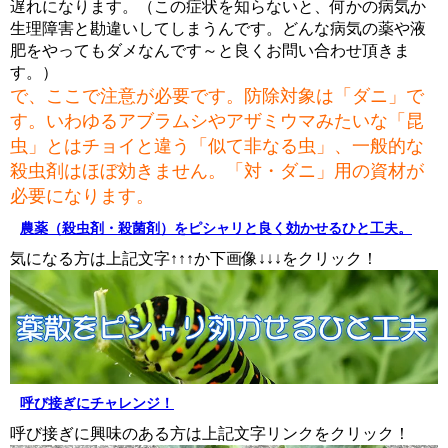
遅れになります。（この症状を知らないと、何かの病気か
生理障害と勘違いしてしまうんです。どんな病気の薬や液
肥をやってもダメなんです～と良くお問い合わせ頂きま
す。）
で、ここで注意が必要です。防除対象は「ダニ」で
す。いわゆるアブラムシやアザミウマみたいな「昆
虫」とはチョイと違う「似て非なる虫」、一般的な
殺虫剤はほぼ効きません。「対・ダニ」用の資材が
必要になります。
農薬（殺虫剤・殺菌剤）をピシャリと良く効かせるひと工夫。
気になる方は上記文字↑↑↑か下画像↓↓↓をクリック！
呼び接ぎにチャレンジ！
呼び接ぎに興味のある方は上記文字リンクをクリック！