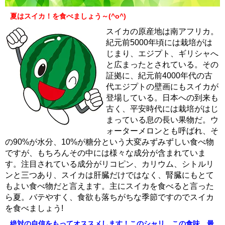
夏はスイカ！を食べましょう～(^o^)
スイカの原産地は南アフリカ。
紀元前5000年頃には栽培がは
じまり、エジプト、ギリシャへ
と広まったとされている。その
証拠に、紀元前4000年代の古
代エジプトの壁画にもスイカが
登場している。日本への到来も
古く、平安時代には栽培がはじ
まっている息の長い果物だ。ウ
ォーターメロンとも呼ばれ、そ
の90%が水分、10%が糖分という大変みずみずしい食べ物
ですが、もちろんその中には様々な成分が含まれていま
す。注目されている成分がリコピン、カリウム、シトルリ
ンと三つあり、スイカは肝臓だけではなく、腎臓にもとて
もよい食べ物だと言えます。主にスイカを食べると言った
ら夏。バテやすく、食欲も落ちがちな季節ですのでスイカ
を食べましょう!
絶対の自信をもってオススメします！このシャリ、この食味、最