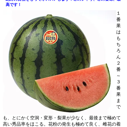
高です！
１
番
果
は
も
ち
ろ
ん
２
番
～
３
番
果
ま
で
も、とにかく空洞・変形・裂果が少なく、最後まで極めて
高い秀品率をほこる。花粉の発生も極めて良く、雌花の着