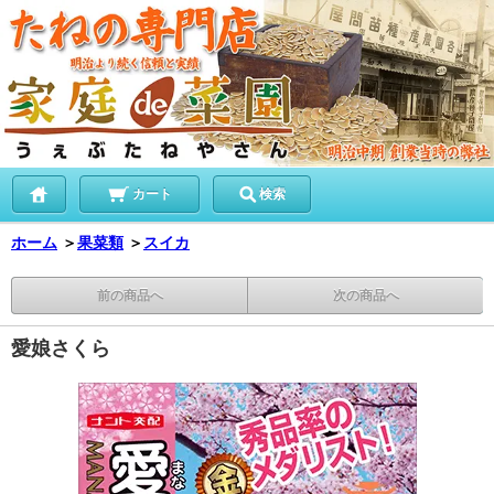
カート
検索
ホーム
＞
果菜類
＞
スイカ
前の商品へ
次の商品へ
愛娘さくら