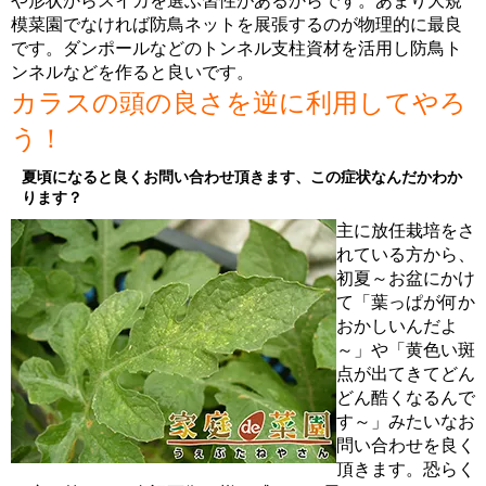
や形状からスイカを選ぶ習性があるからです。あまり大規
模菜園でなければ防鳥ネットを展張するのが物理的に最良
です。ダンポールなどのトンネル支柱資材を活用し防鳥ト
ンネルなどを作ると良いです。
カラスの頭の良さを逆に利用してやろ
う！
夏頃になると良くお問い合わせ頂きます、この症状なんだかわか
ります？
主に放任栽培をさ
れている方から、
初夏～お盆にかけ
て「葉っぱが何か
おかしいんだよ
～」や「黄色い斑
点が出てきてどん
どん酷くなるんで
す～」みたいなお
問い合わせを良く
頂きます。恐らく