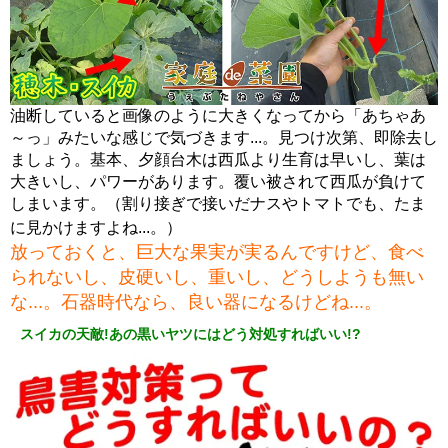
油断していると画像のように大きくなってから「あちゃあ
～っ」みたいな感じで気づきます...。見つけ次第、即除去し
ましょう。基本、夕顔台木は西瓜より生育は早いし、葉は
大きいし、パワーがあります。覆い被されて西瓜が負けて
しまいます。（割り接ぎで接いだナスやトマトでも、たま
に見かけますよね...。）
放っておくと、巨大な果実が実るんですけど、食べ
られないし、皮硬いし、重いし、どうしようも無い
な...。石器時代なら、良い器になるけどね...。
スイカの天敵!あの黒いヤツにはどう対処すればいい!?