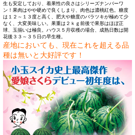
生も安定しており、着果性の良さはシリーズナンバーワ
ン！果肉はやや硬めで良くしまり、肉色は濃桃紅色。糖度
は１２～１３度と高く、肥大や糖度のバラツキが極めて少
なく、大変美味しい。果重は２ｋｇ前後で果形はほぼ正
球、玉揃いは極良。ハウス５月収穫の場合、成熟日数は開
花後３３～３５日の早生種。
産地においても、現在これを超える品
種は無いと大好評です！