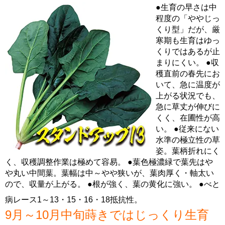
●生育の早さは中
程度の「ややじっ
くり型」だが、厳
寒期も生育はゆっ
くりではあるが止
まりにくい。 ●収
穫直前の春先にお
いて、急に温度が
上がる状況でも、
急に草丈が伸びに
くく、在圃性が高
い。 ●従来にない
水準の極立性の草
姿。葉柄折れにく
く、収穫調整作業は極めて容易。 ●葉色極濃緑で葉先はや
や丸い中間葉。葉幅は中～やや狭いが、葉肉厚く・軸太い
ので、収量が上がる。 ●根が強く、葉の黄化に強い。 ●べと
病レース1～13・15・16・18抵抗性。
9月～10月中旬蒔きではじっくり生育