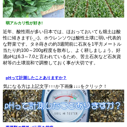
弱アルカリ性が好き!
近年、酸性雨が多い日本では、ほおっておいても畑土は酸
性に傾きます(-_-;)。ホウレンソウは酸性土壌に弱い代表的
な野菜です。タネ蒔きの約3週間前に石灰を1平方メートル
当たり約100～200g程度を散布し、よく耕しましょう。好
適pHは6.3～7.0と言われているため、苦土石灰など石灰資
材等の土壌混和で調整しておく事が大切です。
pHって計測したことありますか？
↑↑↑ ↓↓↓
気になる方は上記文字↑↑↑か下画像↓↓↓をクリック！