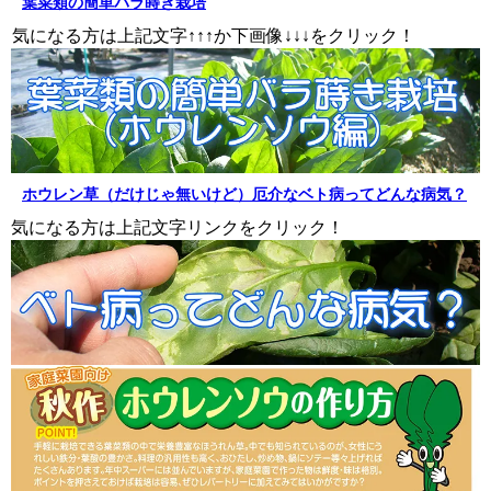
葉菜類の簡単バラ蒔き栽培
↑↑↑ ↓↓↓
気になる方は上記文字↑↑↑か下画像↓↓↓をクリック！
ホウレン草（だけじゃ無いけど）厄介なベト病ってどんな病気？
気になる方は上記文字リンクをクリック！