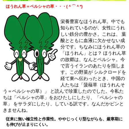
ほうれん草＝ペルシャの草・・・(＾⌒＾*)
栄養豊富なほうれん草。中でも
知られているのが、女性にうれ
しい鉄分の豊かさ。これは、 葉
酸とともに血液に欠かせない成
分です。ちなみにほうれん草の
「ほうれん」とは？ ほうれん草
の故郷は、なんとペルシャ。今
で言うイランのあたりを指しま
す。この野菜が シルクロードを
経て東へ伝わったとき、中国の
人たちは「菠薐草（ほうれんそ
う＝ペルシャの草）」 と読んで珍重したのでした。今私た
ちは「ペルシャの草」をおひたしにしたり、「ペルシャの
草」 をサラダにしたり、している訳です。なんだかピンと
きませんね。
従来に無い極立性と作業性。ややじっくり型ながらも、厳寒期に
も伸びが止まりにくい。