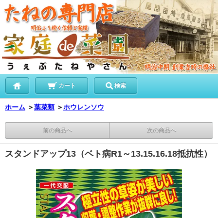
カート
検索
ホーム
＞
葉菜類
＞
ホウレンソウ
前の商品へ
次の商品へ
スタンドアップ13（ベト病R1～13.15.16.18抵抗性）