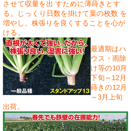
させて収量を出 すために薄蒔きとす
る。じっくり日数を掛けて葉の枚数 を
増やし、株張りを良くすることを心が
ける。
最適期はハ
ウス・雨除
け等の10月
下旬～12月
蒔きの12月
～3月上旬
出荷。