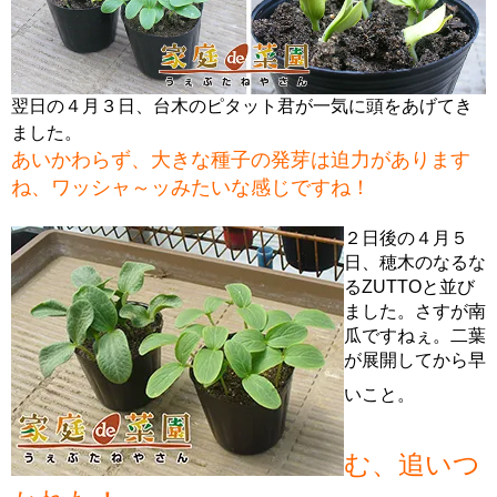
翌日の４月３日、台木のピタット君が一気に頭をあげてき
ました。
あいかわらず、大きな種子の発芽は迫力があります
ね、ワッシャ～ッみたいな感じですね！
２日後の４月５
日、穂木のなるな
るZUTTOと並び
ました。さすが南
瓜ですねぇ。二葉
が展開してから早
いこと。
む、追いつ