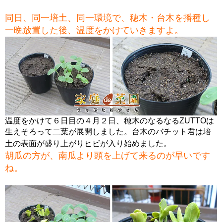
同日、同一培土、同一環境で、穂木・台木を播種し
一晩放置した後、温度をかけていきますよ。
温度をかけて６日目の４月２日、穂木のなるなるZUTTOは
生えそろって二葉が展開しました。台木のバチット君は培
土の表面が盛り上がりヒビが入り始めました。
胡瓜の方が、南瓜より頭を上げて来るのが早いです
ね。