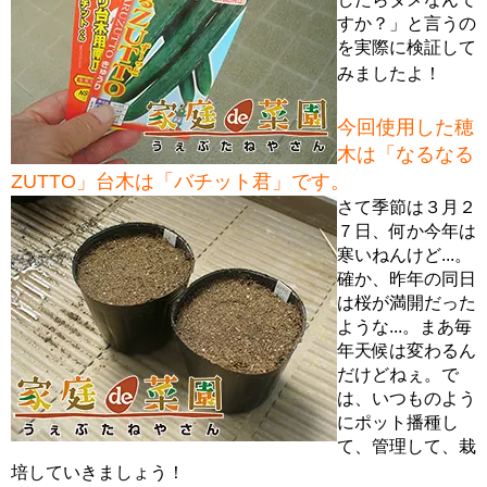
すか？」と言うの
を実際に検証して
みましたよ！
今回使用した穂
木は「なるなる
ZUTTO」台木は「バチット君」です。
さて季節は３月２
７日、何か今年は
寒いねんけど...。
確か、昨年の同日
は桜が満開だった
ような...。まあ毎
年天候は変わるん
だけどねぇ。で
は、いつものよう
にポット播種し
て、管理して、栽
培していきましょう！