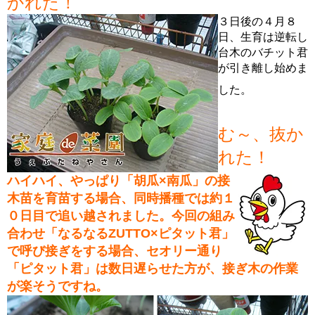
かれた！
３日後の４月８
日、生育は逆転し
台木のバチット君
が引き離し始めま
した。
む～、抜か
れた！
ハイハイ、やっぱり「胡瓜×南瓜」の接
木苗を育苗する場合、同時播種では約１
０日目で追い越されました。今回の組み
合わせ「なるなるZUTTO×ピタット君」
で呼び接ぎをする場合、セオリー通り
「ピタット君」は数日遅らせた方が、接ぎ木の作業
が楽そうですね。