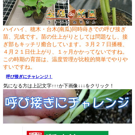
ハイハイ、穂木・台木(南瓜)同時蒔きでの呼び接ぎ
苗、完成です。苗の仕上がりとしては問題なし、接
ぎ部もキッチリ癒合しています。３月２７日播種、
４月２１日仕上がり、１ヶ月かかってないですね。
この時期の育苗は、温度管理が比較的簡単でやりや
すいですね。
呼び接ぎにチャレンジ！
気になる方は上記文字↑↑↑か下画像↓↓↓をクリック！