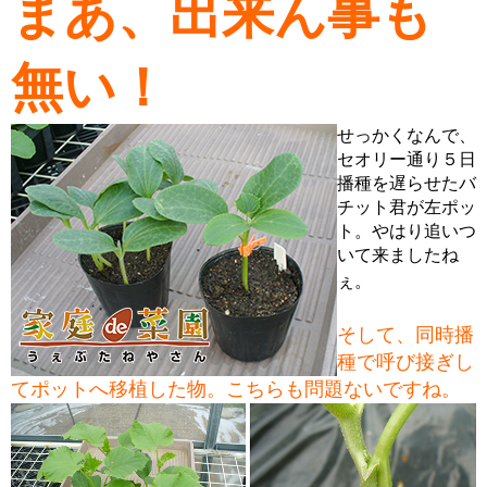
まあ、出来ん事も
無い！
せっかくなんで、
セオリー通り５日
播種を遅らせたバ
チット君が左ポッ
ト。やはり追いつ
いて来ましたね
ぇ。
そして、同時播
種で呼び接ぎし
てポットへ移植した物。こちらも問題ないですね。