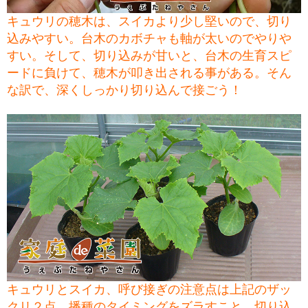
キュウリの穂木は、スイカより少し堅いので、切り
込みやすい。台木のカボチャも軸が太いのでやりや
すい。そして、切り込みが甘いと、台木の生育スピ
ードに負けて、穂木が叩き出される事がある。そん
な訳で、深くしっかり切り込んで接ごう！
キュウリとスイカ、呼び接ぎの注意点は上記のザッ
クリ２点、播種のタイミングをズラすこと、切り込