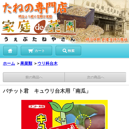
カート
検索
ホーム
＞
果菜類
＞
ウリ科台木
前の商品へ
次の商品へ
バチット君 キュウリ台木用「南瓜」