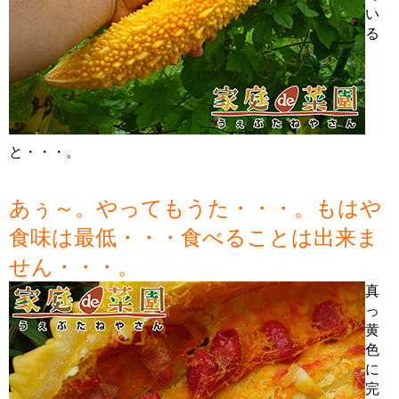
い
る
と・・・。
あぅ～。やってもうた・・・。もはや
食味は最低・・・食べることは出来ま
せん・・・。
真
っ
黄
色
に
完