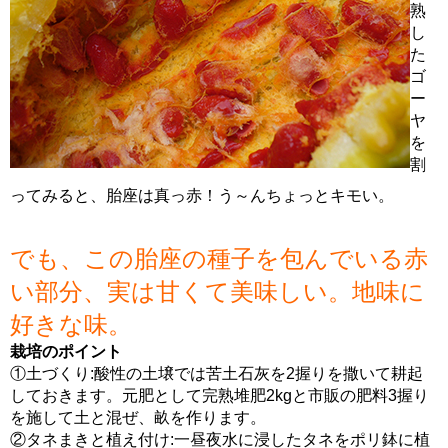
熟
し
た
ゴ
ー
ヤ
を
割
ってみると、胎座は真っ赤！う～んちょっとキモい。
でも、この胎座の種子を包んでいる赤
い部分、実は甘くて美味しい。地味に
好きな味。
栽培のポイント
①土づくり:酸性の土壌では苦土石灰を2握りを撒いて耕起
しておきます。元肥として完熟堆肥2kgと市販の肥料3握り
を施して土と混ぜ、畝を作ります。
②タネまきと植え付け:一昼夜水に浸したタネをポリ鉢に植