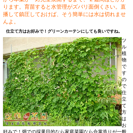
ります。育苗すると水管理がズバリ面倒くさい。直
播して鎮圧しておけば、そう簡単には水は切れませ
んよ。
仕立て方はお好みで！グリーンカーテンにしても良いですね。
ツ
ル
植
物
で
す
の
で
仕
立
て
方
は
お
好みで！畑での採果目的なら家庭菜園なら合掌造りが一般