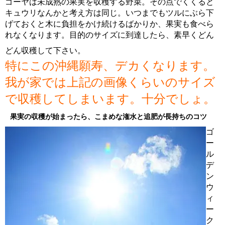
ゴーヤは未成熟の果実を収穫する野菜。その点でくくると
キュウリなんかと考え方は同じ。いつまでもツルにぶら下
げておくと木に負担をかけ続けるばかりか、果実も食べら
れなくなります。目的のサイズに到達したら、素早くどん
どん収穫して下さい。
特にこの沖縄願寿、デカくなります。
我が家では上記の画像くらいのサイズ
で収穫してしまいます。十分でしょ。
果実の収穫が始まったら、こまめな潅水と追肥が長持ちのコツ
ゴ
ー
ル
デ
ン
ウ
ィ
ー
ク