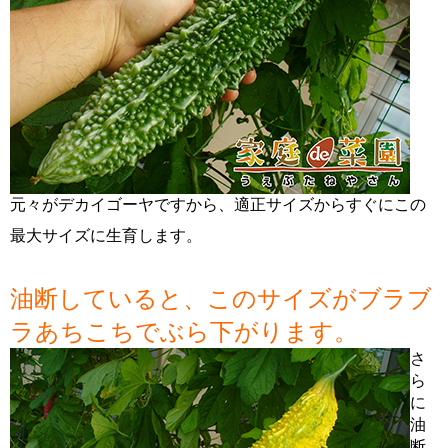
元々がデカイゴーヤですから、適正サイズからすぐにこの
最大サイズに生育します。
油断していると、このサイズがブラブ
ラあちこちでぶら下がります。
さ
ら
に
油
断