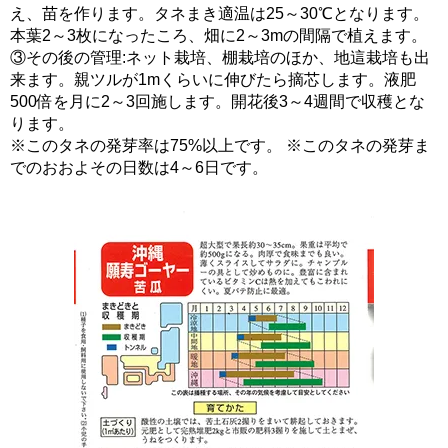
え、苗を作ります。タネまき適温は25～30℃となります。
本葉2～3枚になったころ、畑に2～3mの間隔で植えます。
③その後の管理:ネット栽培、棚栽培のほか、地這栽培も出
来ます。親ツルが1mくらいに伸びたら摘芯します。液肥
500倍を月に2～3回施します。開花後3～4週間で収穫とな
ります。
※このタネの発芽率は75%以上です。 ※このタネの発芽ま
でのおおよその日数は4～6日です。