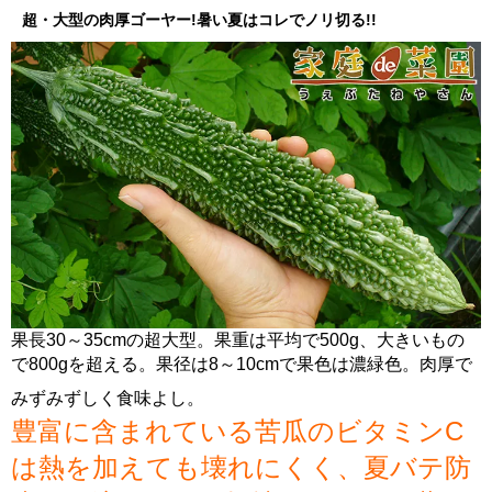
超・大型の肉厚ゴーヤー!暑い夏はコレでノリ切る!!
果長30～35cmの超大型。果重は平均で500g、大きいもの
で800gを超える。果径は8～10cmで果色は濃緑色。肉厚で
みずみずしく食味よし。
豊富に含まれている苦瓜のビタミンC
は熱を加えても壊れにくく、夏バテ防