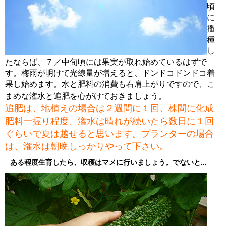
頃
に
播
種
し
たならば、７／中旬頃には果実が取れ始めているはずで
す。梅雨が明けて光線量が増えると、ドンドコドンドコ着
果し始めます。水と肥料の消費も右肩上がりですので、こ
まめな潅水と追肥を心がけておきましょう。
追肥は、地植えの場合は２週間に１回、株間に化成
肥料一握り程度、潅水は晴れが続いたら数日に１回
ぐらいで夏は越せると思います。プランターの場合
は、潅水は朝晩しっかりやって下さい。
ある程度生育したら、収穫はマメに行いましょう。でないと...