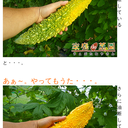
し
て
い
る
と・・・。
あぁ～。やってもうた・・・。
さ
ら
に
油
断
し
て