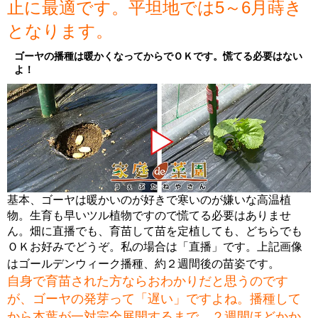
止に最適です。平坦地では5～6月蒔き
となります。
ゴーヤの播種は暖かくなってからでＯＫです。慌てる必要はない
よ！
基本、ゴーヤは暖かいのが好きで寒いのが嫌いな高温植
物。生育も早いツル植物ですので慌てる必要はありませ
ん。畑に直播でも、育苗して苗を定植しても、どちらでも
ＯＫお好みでどうぞ。私の場合は「直播」です。上記画像
はゴールデンウィーク播種、約２週間後の苗姿です。
自身で育苗された方ならおわかりだと思うのです
が、ゴーヤの発芽って「遅い」ですよね。播種して
から本葉が一対完全展開するまで、２週間ほどかか