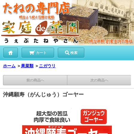
カート
検索
ホーム
＞
果菜類
＞
ニガウリ
前の商品へ
次の商品へ
沖縄願寿（がんじゅう）ゴーヤー