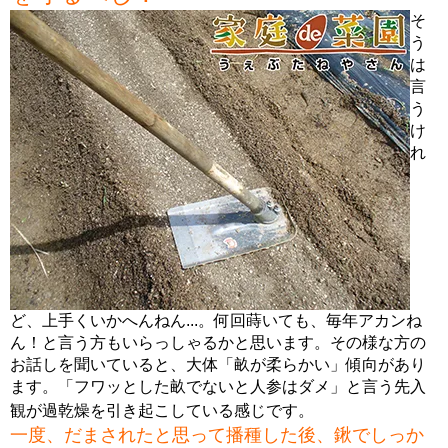
そ
う
は
言
う
け
れ
ど、上手くいかへんねん...。何回蒔いても、毎年アカンね
ん！と言う方もいらっしゃるかと思います。その様な方の
お話しを聞いていると、大体「畝が柔らかい」傾向があり
ます。「フワッとした畝でないと人参はダメ」と言う先入
観が過乾燥を引き起こしている感じです。
一度、だまされたと思って播種した後、鍬でしっか