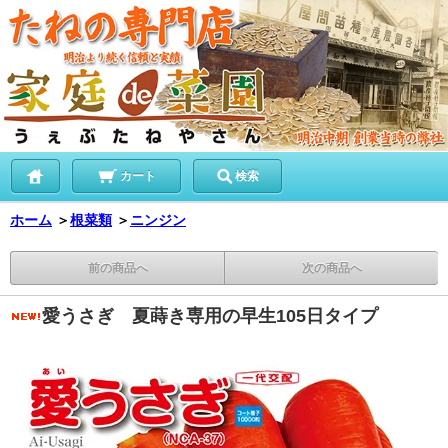
カート
検索
ホーム
＞
根菜類
＞
ニンジン
前の商品へ
次の商品へ
愛うさぎ 夏蒔き専用の早生105日タイプ