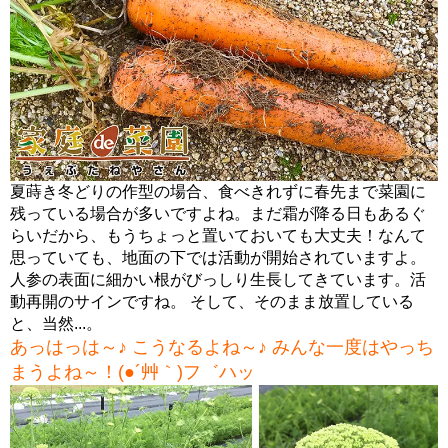
夏蒔き冬どりの作型の場合、食べきれずに春先まで菜園に
残っている場合が多いですよね。まだ霜が降る日もあるぐ
らいだから、もうちょっと置いておいても大丈夫！なんて
思っていても、地面の下では活動が開始されていますよ。
人参の表面に細かい根がびっしり生長してきています。活
動再開のサインですね。 そして、そのまま放置している
と、当然...。
あっはっは～♪ こうなるよね～♪ みんな一度はやっち
まうよね～！(●´艸｀)フ゛ハッ