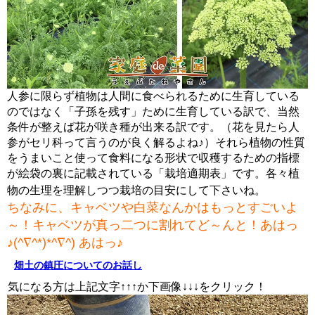
人参に限らず植物は人間に食べられるために生育している
のではなく「子孫を残す」ために生育している訳で、当然
条件が整えば花が咲き種が出来る訳です。（花を見たら人
参がセリ科って言うのが良く解るよね♪）それら植物の性質
をうまいこと使って食料になる形状で収穫するための指標
が絵袋の裏に記載されている「栽培適期表」です。各々植
物の生理を理解しつつ栽培の目安にして下さいね。
ちなみに、キャベツや白菜なんかはもっとすごいよ
～！キャベツが真っ二つに割れてど～んと！あはっ
♪(^∇^*)*^∇^) あはっ♪
畑土の鎮圧についてのお話し
気になる方は上記文字↑↑↑か下画像↓↓↓をクリック！