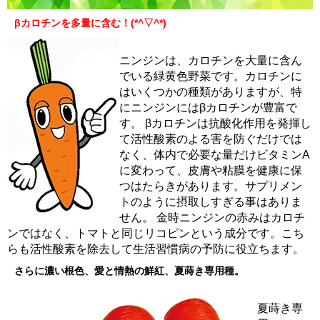
βカロチンを多量に含む！(*^▽^*)
ニンジンは、カロチンを大量に含ん
でいる緑黄色野菜です。カロチンに
はいくつかの種類がありますが、特
にニンジンにはβカロチンが豊富で
す。 βカロチンは抗酸化作用を発揮し
て活性酸素のよる害を防ぐだけでは
なく、体内で必要な量だけビタミンA
に変わって、皮膚や粘膜を健康に保
つはたらきがあります。サプリメン
トのように摂取しすぎる事はありま
せん。 金時ニンジンの赤みはカロチ
ンではなく、トマトと同じリコピンという成分です。こち
らも活性酸素を除去して生活習慣病の予防に役立ちます。
さらに濃い根色、愛と情熱の鮮紅、夏蒔き専用種。
夏蒔き専