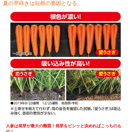
夏の早蒔きは短根の要因となる。
人参は発芽が最大の難題！発芽をビシッと決めればこっちのも
の！