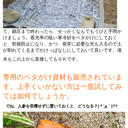
て、鎮圧まで終わったら、せっかくなんでもうひと手間か
けましょう。遮光率の低い寒冷紗をベタがけにしておく
と、乾燥防止になり、かつ、発芽に必要な光も入るので土
が割れてくるまでかけっぱなしにしておいて良いです。潅
水もこの上から直接してもＯＫです。
専用のベタがけ資材も販売されていま
す。上手くいかない方は一度試してみ
ては如何でしょうか。
でね、人参を収穫せずに置いておくと、どうなる？(＊´д｀)??