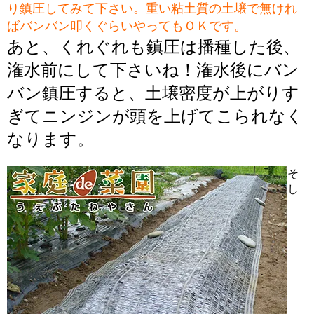
り鎮圧してみて下さい。重い粘土質の土壌で無けれ
ばバンバン叩くぐらいやってもＯＫです。
あと、くれぐれも鎮圧は播種した後、
潅水前にして下さいね！潅水後にバン
バン鎮圧すると、土壌密度が上がりす
ぎてニンジンが頭を上げてこられなく
なります。
そ
し