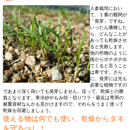
人参栽培におい
て、１番の難関が
「発芽」ですね。
いったん播種した
ら、どんなことが
あっても乾燥させ
ると失敗します。
他の作物のように
後からボチボチ出
てくると言うこと
は希です。さら
に、発芽には光も
必要な植物ですの
であまり深く蒔いても発芽しません。従って、乾燥との勝
負となります。寒冷紗やもみ殻・切りワラ・最近は専用の
被覆資材なんかも見かけますので、それらをうまく使って
乾燥を回避しましょう。
使える物は何でも使い、乾燥からタネ
を守るべし！