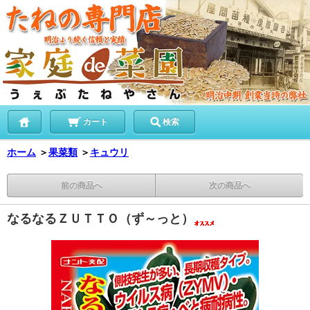
カート
検索
ホーム
＞
果菜類
＞
キュウリ
前の商品へ
次の商品へ
なるなるＺＵＴＴＯ（ず～っと）