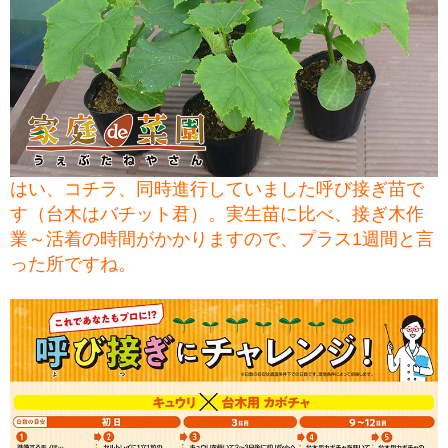
はい、コチラ、同時進行していました呼び接ぎ苗で
す（台木はバチット君）。実生苗に比べ、接ぎ木作
業～活着の時間がかかりますので、プラス1週間と言
った所ですね。