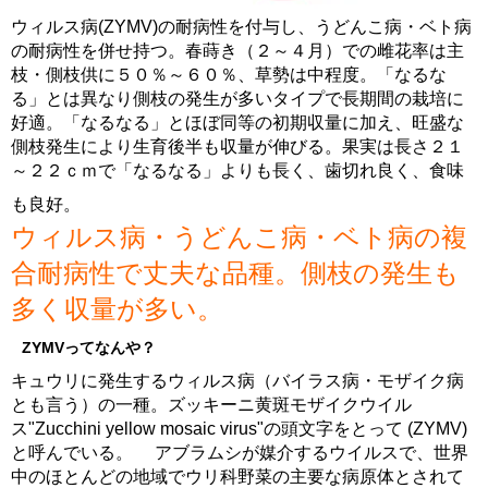
ウィルス病(ZYMV)の耐病性を付与し、うどんこ病・ベト病
の耐病性を併せ持つ。春蒔き（２～４月）での雌花率は主
枝・側枝供に５０％～６０％、草勢は中程度。「なるな
る」とは異なり側枝の発生が多いタイプで長期間の栽培に
好適。「なるなる」とほぼ同等の初期収量に加え、旺盛な
側枝発生により生育後半も収量が伸びる。果実は長さ２１
～２２ｃｍで「なるなる」よりも長く、歯切れ良く、食味
も良好。
ウィルス病・うどんこ病・ベト病の複
合耐病性で丈夫な品種。側枝の発生も
多く収量が多い。
ZYMVってなんや？
キュウリに発生するウィルス病（バイラス病・モザイク病
とも言う）の一種。ズッキーニ黄斑モザイクウイル
ス"Zucchini yellow mosaic virus"の頭文字をとって (ZYMV)
と呼んでいる。 アブラムシが媒介するウイルスで、世界
中のほとんどの地域でウリ科野菜の主要な病原体とされて