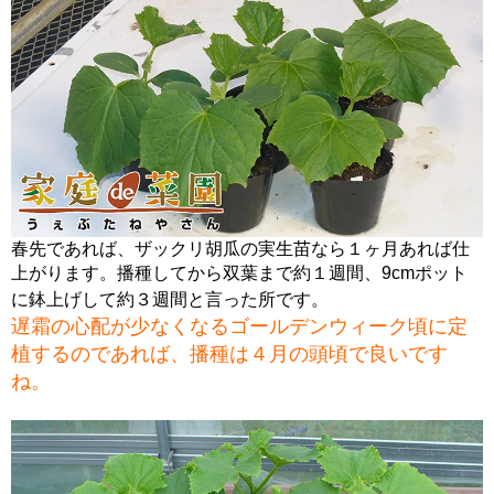
春先であれば、ザックリ胡瓜の実生苗なら１ヶ月あれば仕
上がります。播種してから双葉まで約１週間、9cmポット
に鉢上げして約３週間と言った所です。
遅霜の心配が少なくなるゴールデンウィーク頃に定
植するのであれば、播種は４月の頭頃で良いです
ね。