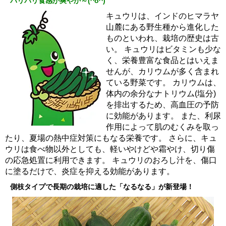
パリパリ食感が爽やか～(^o^)
キュウリは、インドのヒマラヤ
山麓にある野生種から進化した
ものといわれ、栽培の歴史は古
い。 キュウリはビタミンも少な
く、栄養豊富な食品とはいえま
せんが、カリウムが多く含まれ
ている野菜です。 カリウムは、
体内の余分なナトリウム(塩分)
を排出するため、高血圧の予防
に効能があります。 また、利尿
作用によって肌のむくみを取っ
たり、夏場の熱中症対策にもなる栄養です。 さらに、キュ
ウリは食べ物以外としても、軽いやけどや霜やけ、切り傷
の応急処置に利用できます。 キュウリのおろし汁を、傷口
に塗るだけで、炎症を抑える効能があります。
側枝タイプで長期の栽培に適した「なるなる」が新登場！